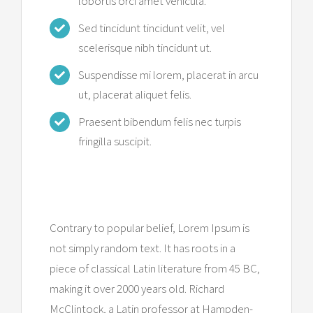
lobortis orci amet vehicula.
Sed tincidunt tincidunt velit, vel
scelerisque nibh tincidunt ut.
Suspendisse mi lorem, placerat in arcu
ut, placerat aliquet felis.
Praesent bibendum felis nec turpis
fringilla suscipit.
World Class Facilites
Contrary to popular belief, Lorem Ipsum is
not simply random text. It has roots in a
piece of classical Latin literature from 45 BC,
making it over 2000 years old. Richard
McClintock, a Latin professor at Hampden-