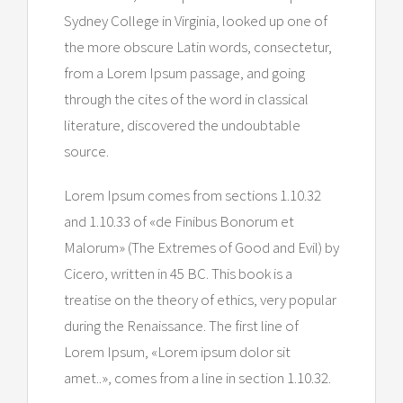
Sydney College in Virginia, looked up one of
the more obscure Latin words, consectetur,
from a Lorem Ipsum passage, and going
through the cites of the word in classical
literature, discovered the undoubtable
source.
Lorem Ipsum comes from sections 1.10.32
and 1.10.33 of «de Finibus Bonorum et
Malorum» (The Extremes of Good and Evil) by
Cicero, written in 45 BC. This book is a
treatise on the theory of ethics, very popular
during the Renaissance. The first line of
Lorem Ipsum, «Lorem ipsum dolor sit
amet..», comes from a line in section 1.10.32.