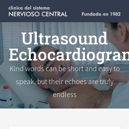
Saltar
al
contenido
Ultrasound
Echocardiogra
Kind words can be short and easy to
speak, but their echoes are truly
endless