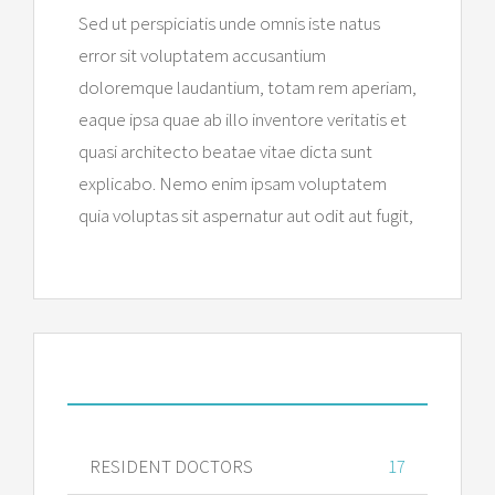
Sed ut perspiciatis unde omnis iste natus
error sit voluptatem accusantium
doloremque laudantium, totam rem aperiam,
eaque ipsa quae ab illo inventore veritatis et
quasi architecto beatae vitae dicta sunt
explicabo. Nemo enim ipsam voluptatem
quia voluptas sit aspernatur aut odit aut fugit,
DEPARTMENT FIGURES
RESIDENT DOCTORS
17