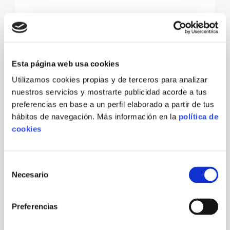
TONY STARK
Cardiologist
At vero eos et accusamus et iusto odio
Esta página web usa cookies
dignissimos ducimus qui blanditiis
Utilizamos cookies propias y de terceros para analizar
praesentium voluptatum deleniti.
nuestros servicios y mostrarte publicidad acorde a tus
preferencias en base a un perfil elaborado a partir de tus
hábitos de navegación. Más información en la
política de
cookies
Selección
Necesario
de
consentimiento
Preferencias