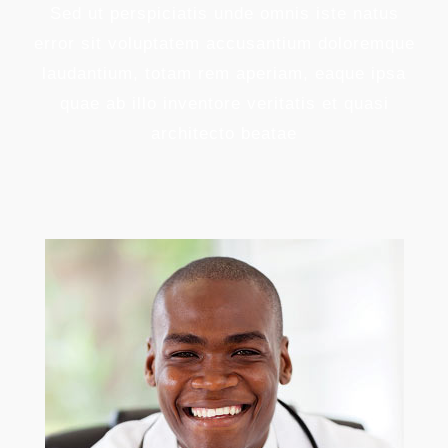
Sed ut perspiciatis unde omnis iste natus
error sit voluptatem accusantium doloremque
laudantium, totam rem aperiam, eaque ipsa
quae ab illo inventore veritatis et quasi
architecto beatae